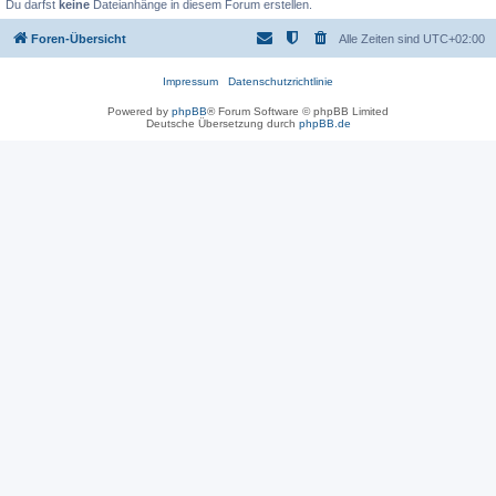
Du darfst
keine
Dateianhänge in diesem Forum erstellen.
Foren-Übersicht
Alle Zeiten sind
UTC+02:00
Impressum
Datenschutzrichtlinie
Powered by
phpBB
® Forum Software © phpBB Limited
Deutsche Übersetzung durch
phpBB.de