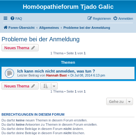
Homöopathieforum Tjado Galic
FAQ
Registrieren
Anmelden
Foren-Übersicht
Allgemeines
Probleme bei der Anmeldung
Probleme bei der Anmeldung
Neues Thema
1 Thema • Seite
1
von
1
Themen
Ich kann mich nicht anmelden, was tun ?
Letzter Beitrag von
Hannah Bast
«
Di Jul 08, 2014 6:13 pm
Neues Thema
1 Thema • Seite
1
von
1
Gehe zu
BERECHTIGUNGEN IN DIESEM FORUM
Du darfst
keine
neuen Themen in diesem Forum erstellen.
Du darfst
keine
Antworten zu Themen in diesem Forum erstellen.
Du darfst deine Beiträge in diesem Forum
nicht
ändern.
Du darfst deine Beiträge in diesem Forum
nicht
löschen.