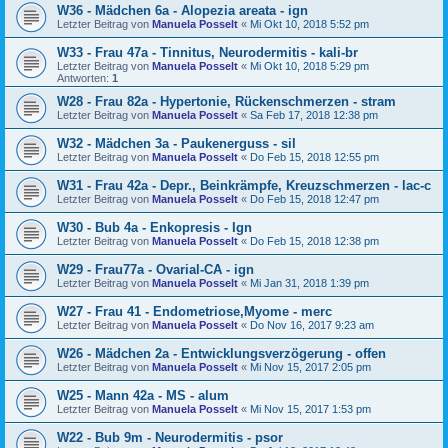
W36 - Mädchen 6a - Alopezia areata - ign
Letzter Beitrag von
Manuela Posselt
«
Mi Okt 10, 2018 5:52 pm
W33 - Frau 47a - Tinnitus, Neurodermitis - kali-br
Letzter Beitrag von
Manuela Posselt
«
Mi Okt 10, 2018 5:29 pm
Antworten:
1
W28 - Frau 82a - Hypertonie, Rückenschmerzen - stram
Letzter Beitrag von
Manuela Posselt
«
Sa Feb 17, 2018 12:38 pm
W32 - Mädchen 3a - Paukenerguss - sil
Letzter Beitrag von
Manuela Posselt
«
Do Feb 15, 2018 12:55 pm
W31 - Frau 42a - Depr., Beinkrämpfe, Kreuzschmerzen - lac-c
Letzter Beitrag von
Manuela Posselt
«
Do Feb 15, 2018 12:47 pm
W30 - Bub 4a - Enkopresis - Ign
Letzter Beitrag von
Manuela Posselt
«
Do Feb 15, 2018 12:38 pm
W29 - Frau77a - Ovarial-CA - ign
Letzter Beitrag von
Manuela Posselt
«
Mi Jan 31, 2018 1:39 pm
W27 - Frau 41 - Endometriose,Myome - merc
Letzter Beitrag von
Manuela Posselt
«
Do Nov 16, 2017 9:23 am
W26 - Mädchen 2a - Entwicklungsverzögerung - offen
Letzter Beitrag von
Manuela Posselt
«
Mi Nov 15, 2017 2:05 pm
W25 - Mann 42a - MS - alum
Letzter Beitrag von
Manuela Posselt
«
Mi Nov 15, 2017 1:53 pm
W22 - Bub 9m - Neurodermitis - psor