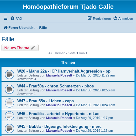
Homöopathieforum Tjado Galic
FAQ
Registrieren
Anmelden
Foren-Übersicht
Fälle
Fälle
Neues Thema
47 Themen • Seite
1
von
1
Themen
W20 - Mann 22a - ICP,Harnverhalt,Aggression - op
Letzter Beitrag von
Manuela Posselt
«
Do Mär 05, 2020 11:29 am
Antworten:
3
W44 - Frau50a - chron.Schmerzen - phos
Letzter Beitrag von
Manuela Posselt
«
Do Mär 05, 2020 10:56 am
Antworten:
1
W47 - Frau 55a - Lichen - caps
Letzter Beitrag von
Manuela Posselt
«
Do Mär 05, 2020 10:49 am
W46 - Frau55a - arterielle Hypertonie - nit-ac
Letzter Beitrag von
Manuela Posselt
«
Do Aug 29, 2019 1:17 pm
W45 - Bub8a - Digeorge,Infektneigung - merc
Letzter Beitrag von
Manuela Posselt
«
Do Aug 29, 2019 1:13 pm