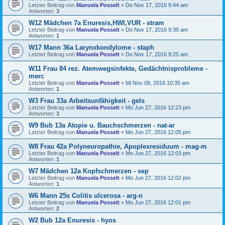
Letzter Beitrag von
Manuela Posselt
«
Do Nov 17, 2016 9:44 am
Antworten:
3
W12 Mädchen 7a Enuresis,HWI,VUR - stram
Letzter Beitrag von
Manuela Posselt
«
Do Nov 17, 2016 9:35 am
Antworten:
1
W17 Mann 36a Larynxkondylome - staph
Letzter Beitrag von
Manuela Posselt
«
Do Nov 17, 2016 9:25 am
W11 Frau 84 rez. Atemwegsinfekte, Gedächtnisprobleme -
merc
Letzter Beitrag von
Manuela Posselt
«
Mi Nov 09, 2016 10:35 am
Antworten:
1
W3 Frau 33a Arbeitsunfähigkeit - gels
Letzter Beitrag von
Manuela Posselt
«
Mo Jun 27, 2016 12:23 pm
Antworten:
3
W9 Bub 13a Atopie u. Bauchschmerzen - nat-ar
Letzter Beitrag von
Manuela Posselt
«
Mo Jun 27, 2016 12:05 pm
W8 Frau 42a Polyneuropathie, Apoplexresiduum - mag-m
Letzter Beitrag von
Manuela Posselt
«
Mo Jun 27, 2016 12:03 pm
Antworten:
1
W7 Mädchen 12a Kopfschmerzen - sep
Letzter Beitrag von
Manuela Posselt
«
Mo Jun 27, 2016 12:02 pm
Antworten:
1
W6 Mann 25s Colitis ulcerosa - arg-n
Letzter Beitrag von
Manuela Posselt
«
Mo Jun 27, 2016 12:01 pm
Antworten:
2
W2 Bub 12a Enuresis - hyos