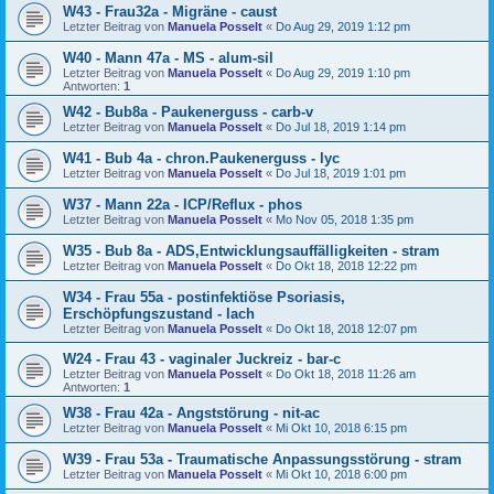
W43 - Frau32a - Migräne - caust
Letzter Beitrag von
Manuela Posselt
«
Do Aug 29, 2019 1:12 pm
W40 - Mann 47a - MS - alum-sil
Letzter Beitrag von
Manuela Posselt
«
Do Aug 29, 2019 1:10 pm
Antworten:
1
W42 - Bub8a - Paukenerguss - carb-v
Letzter Beitrag von
Manuela Posselt
«
Do Jul 18, 2019 1:14 pm
W41 - Bub 4a - chron.Paukenerguss - lyc
Letzter Beitrag von
Manuela Posselt
«
Do Jul 18, 2019 1:01 pm
W37 - Mann 22a - ICP/Reflux - phos
Letzter Beitrag von
Manuela Posselt
«
Mo Nov 05, 2018 1:35 pm
W35 - Bub 8a - ADS,Entwicklungsauffälligkeiten - stram
Letzter Beitrag von
Manuela Posselt
«
Do Okt 18, 2018 12:22 pm
W34 - Frau 55a - postinfektiöse Psoriasis,
Erschöpfungszustand - lach
Letzter Beitrag von
Manuela Posselt
«
Do Okt 18, 2018 12:07 pm
W24 - Frau 43 - vaginaler Juckreiz - bar-c
Letzter Beitrag von
Manuela Posselt
«
Do Okt 18, 2018 11:26 am
Antworten:
1
W38 - Frau 42a - Angststörung - nit-ac
Letzter Beitrag von
Manuela Posselt
«
Mi Okt 10, 2018 6:15 pm
W39 - Frau 53a - Traumatische Anpassungsstörung - stram
Letzter Beitrag von
Manuela Posselt
«
Mi Okt 10, 2018 6:00 pm