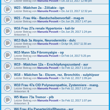
Letzter Beitrag von
Manuela Posselt
«
Do Jul 13, 2017 12:48 pm
W23 - Mädchen 2a - Zöliakie - ign
Letzter Beitrag von
Manuela Posselt
«
Do Jul 13, 2017 12:32 pm
W21 - Frau 44a - Bandscheibenvorfall - mag-m
Letzter Beitrag von
Manuela Posselt
«
Do Jun 29, 2017 1:47 pm
W16 Frau 27a renale Hypertonie - kali-br
Letzter Beitrag von
Manuela Posselt
«
Do Jun 29, 2017 1:24 pm
Antworten:
1
W13 Bub 3a Atopie, Neurodermitis - dulc
Letzter Beitrag von
Manuela Posselt
«
Di Apr 04, 2017 11:30 am
Antworten:
1
W15 Mann 52a Fibromyalgie - op
Letzter Beitrag von
Manuela Posselt
«
Di Feb 14, 2017 5:25 pm
Antworten:
1
W19 - Mädchen 12a – Erschöpfungszustand - aur
Letzter Beitrag von
Manuela Posselt
«
So Feb 12, 2017 1:10 pm
W18 – Mädchen 5a - Ekzem, rez. Bronchitis - sulph/psor
Letzter Beitrag von
Manuela Posselt
«
So Feb 12, 2017 1:09 pm
W10 Frau 47a CID Polyneuropathie, Zystenniere - mang.
Letzter Beitrag von
Manuela Posselt
«
So Feb 12, 2017 1:07 pm
Antworten:
6
W5 Mann 73a Tremor - plb
Letzter Beitrag von
Manuela Posselt
«
So Feb 12, 2017 1:07 pm
Antworten:
3
W4 Frau 41a Panarteriitis/Rheuma - aur