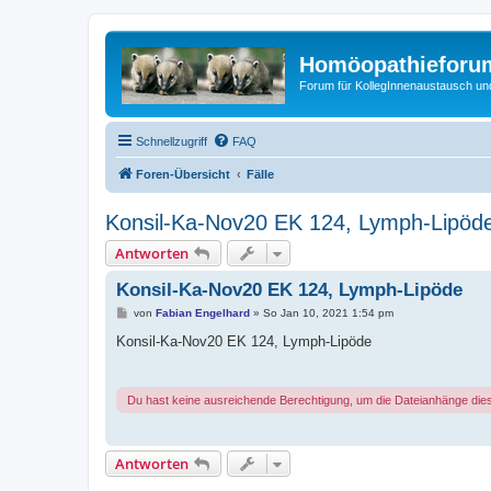
Homöopathieforum
Forum für KollegInnenaustausch un
Schnellzugriff
FAQ
Foren-Übersicht
Fälle
Konsil-Ka-Nov20 EK 124, Lymph-Lipöd
Antworten
Konsil-Ka-Nov20 EK 124, Lymph-Lipöde
B
von
Fabian Engelhard
»
So Jan 10, 2021 1:54 pm
e
i
Konsil-Ka-Nov20 EK 124, Lymph-Lipöde
t
r
a
g
Du hast keine ausreichende Berechtigung, um die Dateianhänge die
Antworten