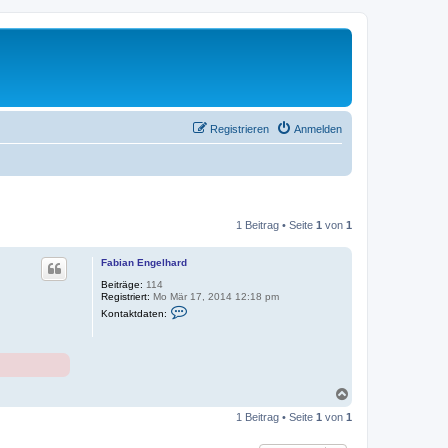
Registrieren
Anmelden
1 Beitrag • Seite
1
von
1
Fabian Engelhard
Beiträge:
114
Registriert:
Mo Mär 17, 2014 12:18 pm
K
Kontaktdaten:
o
n
t
a
k
t
d
N
a
a
t
1 Beitrag • Seite
1
von
1
c
e
h
n