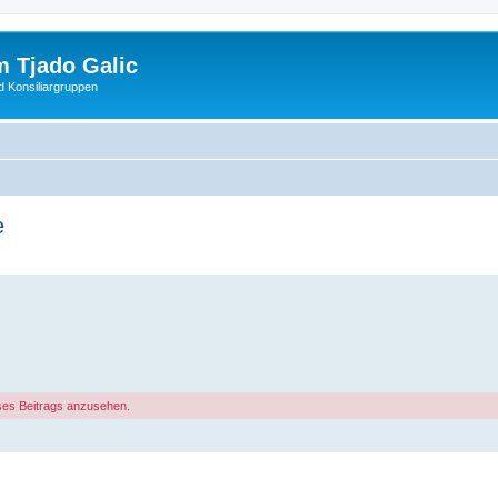
 Tjado Galic
d Konsiliargruppen
e
ses Beitrags anzusehen.