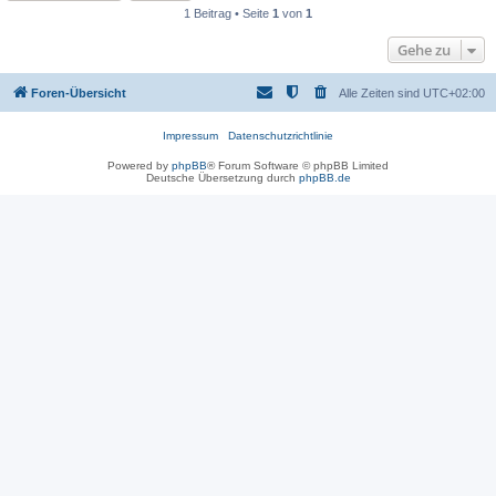
1 Beitrag • Seite
1
von
1
Gehe zu
Foren-Übersicht
Alle Zeiten sind
UTC+02:00
Impressum
Datenschutzrichtlinie
Powered by
phpBB
® Forum Software © phpBB Limited
Deutsche Übersetzung durch
phpBB.de