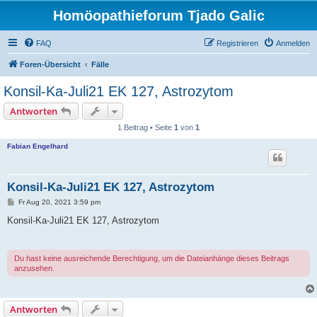
Homöopathieforum Tjado Galic
FAQ
Registrieren
Anmelden
Foren-Übersicht
Fälle
Konsil-Ka-Juli21 EK 127, Astrozytom
Antworten
1 Beitrag • Seite
1
von
1
Fabian Engelhard
Konsil-Ka-Juli21 EK 127, Astrozytom
B
Fr Aug 20, 2021 3:59 pm
e
i
Konsil-Ka-Juli21 EK 127, Astrozytom
t
r
a
g
Du hast keine ausreichende Berechtigung, um die Dateianhänge dieses Beitrags
anzusehen.
Antworten