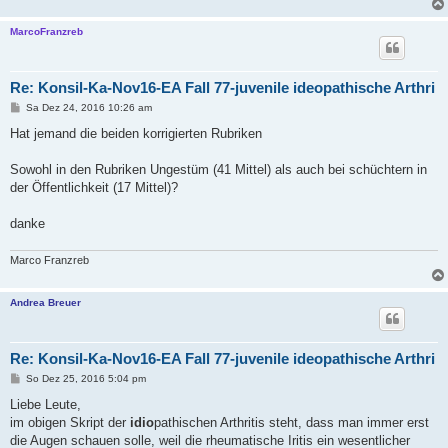
MarcoFranzreb
Re: Konsil-Ka-Nov16-EA Fall 77-juvenile ideopathische Arthri
B
Sa Dez 24, 2016 10:26 am
e
i
Hat jemand die beiden korrigierten Rubriken
t
r
a
Sowohl in den Rubriken Ungestüm (41 Mittel) als auch bei schüchtern in
g
der Öffentlichkeit (17 Mittel)?
danke
Marco Franzreb
Andrea Breuer
Re: Konsil-Ka-Nov16-EA Fall 77-juvenile ideopathische Arthri
B
So Dez 25, 2016 5:04 pm
e
i
Liebe Leute,
t
im obigen Skript der
idio
pathischen Arthritis steht, dass man immer erst
r
a
die Augen schauen solle, weil die rheumatische Iritis ein wesentlicher