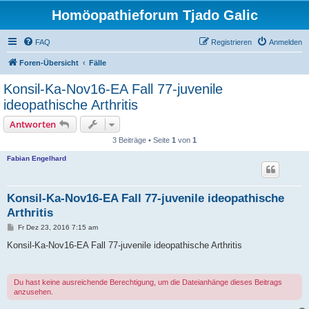
Homöopathieforum Tjado Galic
FAQ
Registrieren
Anmelden
Foren-Übersicht
Fälle
Konsil-Ka-Nov16-EA Fall 77-juvenile
ideopathische Arthritis
Antworten
3 Beiträge • Seite
1
von
1
Fabian Engelhard
Konsil-Ka-Nov16-EA Fall 77-juvenile ideopathische
Arthritis
B
Fr Dez 23, 2016 7:15 am
e
i
Konsil-Ka-Nov16-EA Fall 77-juvenile ideopathische Arthritis
t
r
a
g
Du hast keine ausreichende Berechtigung, um die Dateianhänge dieses Beitrags
anzusehen.