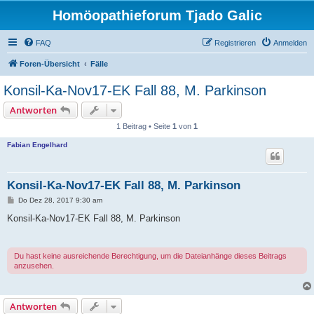
Homöopathieforum Tjado Galic
FAQ
Registrieren
Anmelden
Foren-Übersicht
Fälle
Konsil-Ka-Nov17-EK Fall 88, M. Parkinson
Antworten
1 Beitrag • Seite
1
von
1
Fabian Engelhard
Konsil-Ka-Nov17-EK Fall 88, M. Parkinson
B
Do Dez 28, 2017 9:30 am
e
i
Konsil-Ka-Nov17-EK Fall 88, M. Parkinson
t
r
a
g
Du hast keine ausreichende Berechtigung, um die Dateianhänge dieses Beitrags
anzusehen.
Antworten