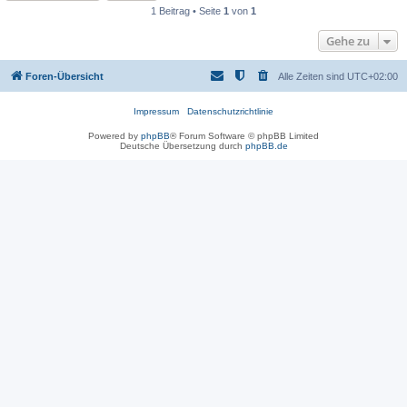
1 Beitrag • Seite
1
von
1
Gehe zu
Foren-Übersicht
Alle Zeiten sind
UTC+02:00
Impressum
Datenschutzrichtlinie
Powered by
phpBB
® Forum Software © phpBB Limited
Deutsche Übersetzung durch
phpBB.de