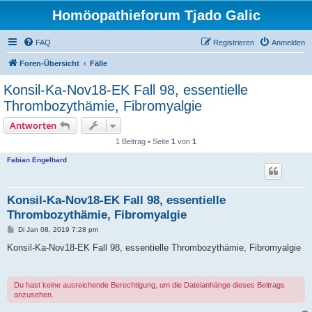
Homöopathieforum Tjado Galic
FAQ
Registrieren
Anmelden
Foren-Übersicht
Fälle
Konsil-Ka-Nov18-EK Fall 98, essentielle
Thrombozythämie, Fibromyalgie
Antworten
1 Beitrag • Seite
1
von
1
Fabian Engelhard
Konsil-Ka-Nov18-EK Fall 98, essentielle
Thrombozythämie, Fibromyalgie
B
Di Jan 08, 2019 7:28 pm
e
i
Konsil-Ka-Nov18-EK Fall 98, essentielle Thrombozythämie, Fibromyalgie
t
r
a
g
Du hast keine ausreichende Berechtigung, um die Dateianhänge dieses Beitrags
anzusehen.