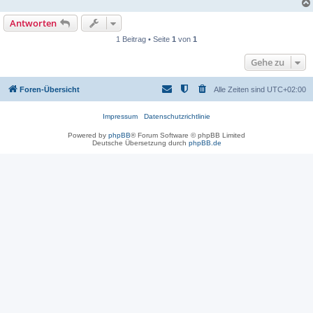
Antworten
1 Beitrag • Seite
1
von
1
Gehe zu
Foren-Übersicht
Alle Zeiten sind
UTC+02:00
Impressum
Datenschutzrichtlinie
Powered by
phpBB
® Forum Software © phpBB Limited
Deutsche Übersetzung durch
phpBB.de