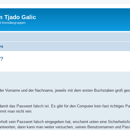
 Tjado Galic
d Konsiliargruppen
ng
 ?
 der Vorname und der Nachname, jeweils mit dem ersten Buchstaben groß ges
damit das Passwort falsch ist. Es gibt für den Computer kein fast richtiges P
mmt man nicht rein.
olt sein Passwort falsch eingegeben hat, erscheint unten eine Sicherheitsfr
antworten, dann kann man weiter versuchen, seinen Benutzernamen und Passw