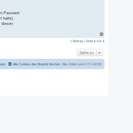
n
v
o
n
in Passwort
H
t hatte).
a
n
 diesen
n
a
h
N
B
a
a
1 Beitrag • Seite
1
von
1
c
s
h
t
o
Gehe zu
b
e
n
eam
Alle Cookies des Boards löschen
Alle Zeiten sind
UTC+02:00