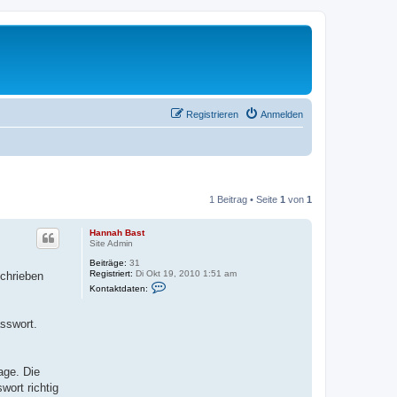
Registrieren
Anmelden
1 Beitrag • Seite
1
von
1
Hannah Bast
Site Admin
Beiträge:
31
Registriert:
Di Okt 19, 2010 1:51 am
chrieben
K
Kontaktdaten:
o
n
t
asswort.
a
k
t
d
a
age. Die
t
ort richtig
e