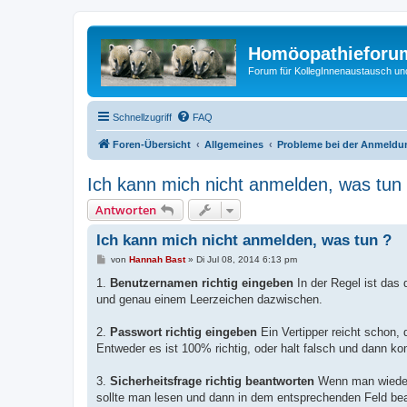
Homöopathieforum
Forum für KollegInnenaustausch un
Schnellzugriff
FAQ
Foren-Übersicht
Allgemeines
Probleme bei der Anmeldu
Ich kann mich nicht anmelden, was tun
Antworten
Ich kann mich nicht anmelden, was tun ?
B
von
Hannah Bast
»
Di Jul 08, 2014 6:13 pm
e
i
1.
Benutzernamen richtig eingeben
In der Regel ist das
t
und genau einem Leerzeichen dazwischen.
r
a
g
2.
Passwort richtig eingeben
Ein Vertipper reicht schon, 
Entweder es ist 100% richtig, oder halt falsch und dann ko
3.
Sicherheitsfrage richtig beantworten
Wenn man wiederh
sollte man lesen und dann in dem entsprechenden Feld be