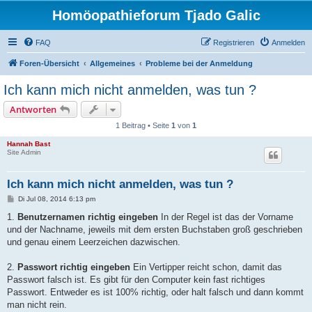
Homöopathieforum Tjado Galic
FAQ
Registrieren
Anmelden
Foren-Übersicht
Allgemeines
Probleme bei der Anmeldung
Ich kann mich nicht anmelden, was tun ?
Antworten
1 Beitrag • Seite
1
von
1
Hannah Bast
Site Admin
Ich kann mich nicht anmelden, was tun ?
B
Di Jul 08, 2014 6:13 pm
e
i
1.
Benutzernamen richtig eingeben
In der Regel ist das der Vorname
t
und der Nachname, jeweils mit dem ersten Buchstaben groß geschrieben
r
a
und genau einem Leerzeichen dazwischen.
g
2.
Passwort richtig eingeben
Ein Vertipper reicht schon, damit das
Passwort falsch ist. Es gibt für den Computer kein fast richtiges
Passwort. Entweder es ist 100% richtig, oder halt falsch und dann kommt
man nicht rein.